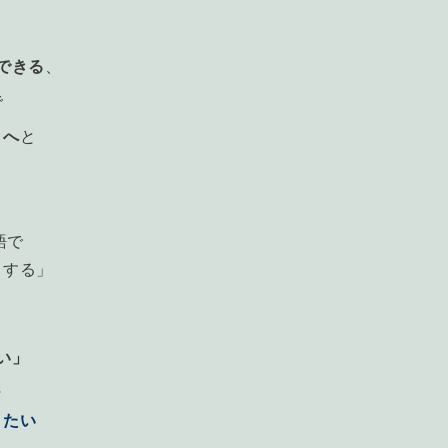
。
できる
、
で
」へ
と
語で
とする」
い」
、
りたい