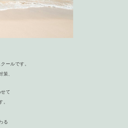
スクールです。
対策、
わせて
す。
わる